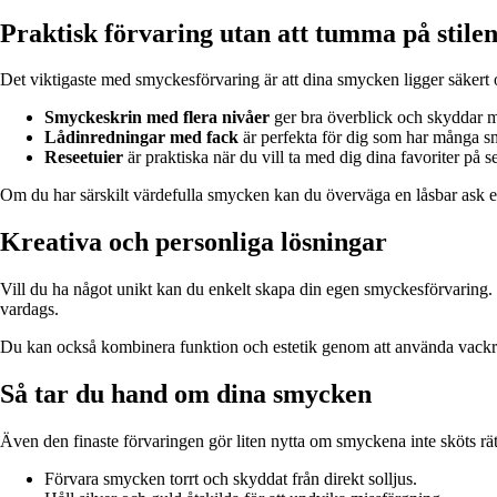
Praktisk förvaring utan att tumma på stile
Det viktigaste med smyckesförvaring är att dina smycken ligger säkert oc
Smyckeskrin med flera nivåer
ger bra överblick och skyddar 
Lådinredningar med fack
är perfekta för dig som har många 
Reseetuier
är praktiska när du vill ta med dig dina favoriter på s
Om du har särskilt värdefulla smycken kan du överväga en låsbar ask elle
Kreativa och personliga lösningar
Vill du ha något unikt kan du enkelt skapa din egen smyckesförvaring.
vardags.
Du kan också kombinera funktion och estetik genom att använda vackra f
Så tar du hand om dina smycken
Även den finaste förvaringen gör liten nytta om smyckena inte sköts rätt
Förvara smycken torrt och skyddat från direkt solljus.