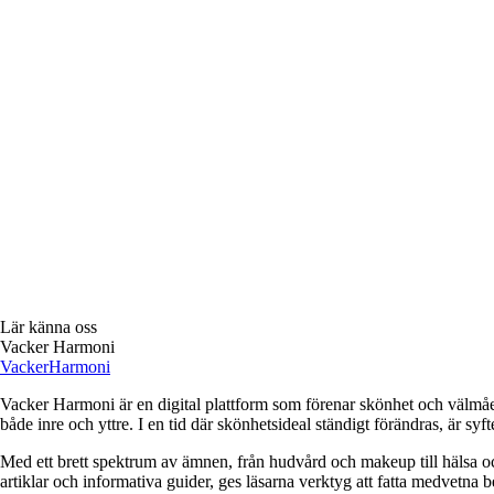
Lär känna oss
Vacker Harmoni
Vacker
Harmoni
Vacker Harmoni är en digital plattform som förenar skönhet och välmåend
både inre och yttre. I en tid där skönhetsideal ständigt förändras, är sy
Med ett brett spektrum av ämnen, från hudvård och makeup till hälsa 
artiklar och informativa guider, ges läsarna verktyg att fatta medvetna be