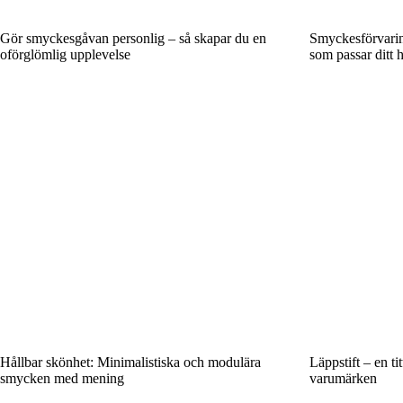
Gör smyckesgåvan personlig – så skapar du en
Smyckesförvaring
oförglömlig upplevelse
som passar ditt 
Hållbar skönhet: Minimalistiska och modulära
Läppstift – en ti
smycken med mening
varumärken