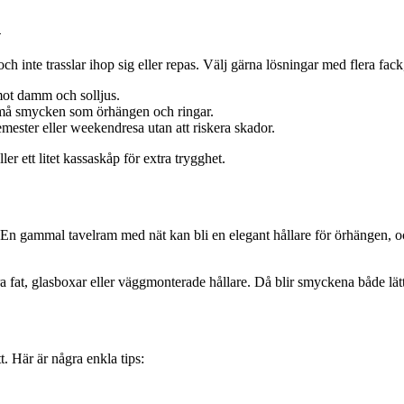
n
h inte trasslar ihop sig eller repas. Välj gärna lösningar med flera fac
mot damm och solljus.
små smycken som örhängen och ringar.
emester eller weekendresa utan att riskera skador.
r ett litet kassaskåp för extra trygghet.
 En gammal tavelram med nät kan bli en elegant hållare för örhängen, o
at, glasboxar eller väggmonterade hållare. Då blir smyckena både lätti
. Här är några enkla tips: