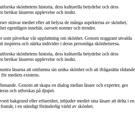
orska skönhetens historia, dess kulturella betydelse och dess
m berikar läsarens upplevelse och insikt.
ser strävar mediet efter att belysa de många aspekterna av skönhet,
önhet egentligen innebär, oavsett normer och trender.
orer som påverkar vår uppfattning om skönhet. Genom noggrant utvalda
tt inspirera och stärka individer i deras personliga skönhetsresa.
orska skönhetens historia, dess kulturella betydelse och dess
m berikar läsarens upplevelse och insikt.
untra läsarna att omfamna sin unika skönhet och att ifrågasätta rådande
för mediets existens.
efinnande. Genom att skapa en dialog mellan läsare och experter, ges
teras och utforskas på djupet.
sett bakgrund eller erfarenhet, inbjuder mediet sina läsare att delta i en
ramåt, i en ständigt föränderlig värld av skönhet.