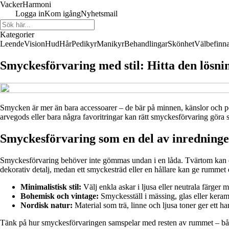
Vacker
Harmoni
Logga in
Kom igång
Nyhetsmail
Kategorier
Leende
Vision
Hud
Hår
Pedikyr
Manikyr
Behandlingar
Skönhet
Välbefinn
Smyckesförvaring med stil: Hitta den lösni
Smycken är mer än bara accessoarer – de bär på minnen, känslor och pe
arvegods eller bara några favoritringar kan rätt smyckesförvaring göra sto
Smyckesförvaring som en del av inredning
Smyckesförvaring behöver inte gömmas undan i en låda. Tvärtom kan den
dekorativ detalj, medan ett smyckesträd eller en hållare kan ge rummet 
Minimalistisk stil:
Välj enkla askar i ljusa eller neutrala färger
Bohemisk och vintage:
Smyckesställ i mässing, glas eller keram
Nordisk natur:
Material som trä, linne och ljusa toner ger ett h
Tänk på hur smyckesförvaringen samspelar med resten av rummet – både