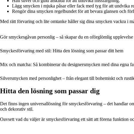
Håll silver och guld åtskilda för att undvika missfärgning.
Lägg smycken i mjuka påsar eller fack med tyg för att undvika r
Rengör dina smycken regelbundet för att bevara glansen och förl
Med rätt förvaring och lite omtanke håller sig dina smycken vackra i m
Gör smyckesgåvan personlig – så skapar du en oförglömlig upplevelse
Smyckesförvaring med stil: Hitta den lösning som passar ditt hem
Mix och matcha: Så kombinerar du designersmycken med dina egna fav
Silversmycken med personlighet – från elegant till bohemiskt och rustik
Hitta den lösning som passar dig
Det finns ingen universallösning för smyckesförvaring – det handlar om 
och dekorativ stil.
Oavsett vad du väljer är smyckesförvaring ett sätt att förena funktion oc