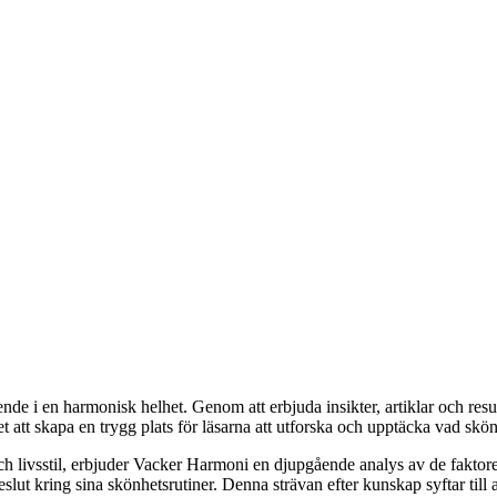
e i en harmonisk helhet. Genom att erbjuda insikter, artiklar och resur
ftet att skapa en trygg plats för läsarna att utforska och upptäcka vad sk
och livsstil, erbjuder Vacker Harmoni en djupgående analys av de fakt
slut kring sina skönhetsrutiner. Denna strävan efter kunskap syftar till a