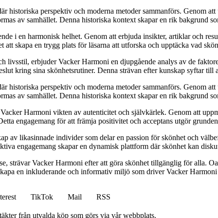
är historiska perspektiv och moderna metoder sammanförs. Genom att utf
formas av samhället. Denna historiska kontext skapar en rik bakgrund so
e i en harmonisk helhet. Genom att erbjuda insikter, artiklar och resur
ftet att skapa en trygg plats för läsarna att utforska och upptäcka vad sk
och livsstil, erbjuder Vacker Harmoni en djupgående analys av de fakt
slut kring sina skönhetsrutiner. Denna strävan efter kunskap syftar till a
är historiska perspektiv och moderna metoder sammanförs. Genom att utf
formas av samhället. Denna historiska kontext skapar en rik bakgrund so
r Vacker Harmoni vikten av autenticitet och självkärlek. Genom att uppm
tta engagemang för att främja positivitet och acceptans utgör grunden 
skap av likasinnade individer som delar en passion för skönhet och välb
kollektiva engagemang skapar en dynamisk plattform där skönhet kan disku
e, strävar Vacker Harmoni efter att göra skönhet tillgänglig för alla. Oav
t skapa en inkluderande och informativ miljö som driver Vacker Harmoni f
terest
TikTok
Mail
RSS
ntäkter från utvalda köp som görs via vår webbplats.