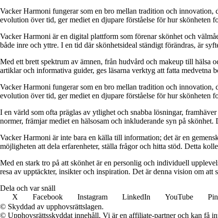
Vacker Harmoni fungerar som en bro mellan tradition och innovation, d
evolution över tid, ger mediet en djupare förståelse för hur skönheten 
Vacker Harmoni är en digital plattform som förenar skönhet och välmåend
både inre och yttre. I en tid där skönhetsideal ständigt förändras, är sy
Med ett brett spektrum av ämnen, från hudvård och makeup till hälsa 
artiklar och informativa guider, ges läsarna verktyg att fatta medvetna be
Vacker Harmoni fungerar som en bro mellan tradition och innovation, d
evolution över tid, ger mediet en djupare förståelse för hur skönheten 
I en värld som ofta präglas av ytlighet och snabba lösningar, framhäve
normer, främjar mediet en hälsosam och inkluderande syn på skönhet. De
Vacker Harmoni är inte bara en källa till information; det är en gemen
möjligheten att dela erfarenheter, ställa frågor och hitta stöd. Detta 
Med en stark tro på att skönhet är en personlig och individuell upplevels
resa av upptäckter, insikter och inspiration. Det är denna vision om at
Dela och var snäll
X
Facebook
Instagram
LinkedIn
YouTube
Pin
© Skyddad av upphovsrättslagen.
© Upphovsrättsskyddat innehåll. Vi är en affiliate-partner och kan få i