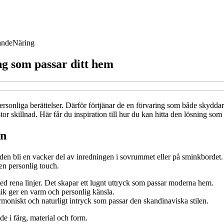
ande
Näring
ng som passar ditt hem
rsonliga berättelser. Därför förtjänar de en förvaring som både skydda
r skillnad. Här får du inspiration till hur du kan hitta den lösning som p
en
 bli en vacker del av inredningen i sovrummet eller på sminkbordet. E
en personlig touch.
 med rena linjer. Det skapar ett lugnt uttryck som passar moderna hem.
ik ger en varm och personlig känsla.
armoniskt och naturligt intryck som passar den skandinaviska stilen.
 i färg, material och form.