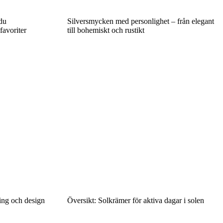
du
Silversmycken med personlighet – från elegant
avoriter
till bohemiskt och rustikt
ring och design
Översikt: Solkrämer för aktiva dagar i solen