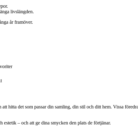
epor.
änga livslängden.
ånga år framöver.
oriter
t
att hitta det som passar din samling, din stil och ditt hem. Vissa föred
h estetik – och att ge dina smycken den plats de förtjänar.