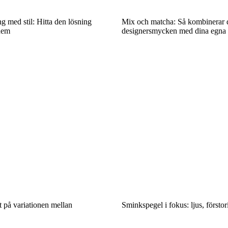
 med stil: Hitta den lösning
Mix och matcha: Så kombinerar 
hem
designersmycken med dina egna f
tt på variationen mellan
Sminkspegel i fokus: ljus, försto