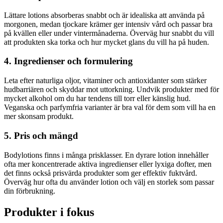
Lättare lotions absorberas snabbt och är idealiska att använda på
morgonen, medan tjockare krämer ger intensiv vård och passar bra
på kvällen eller under vintermånaderna. Överväg hur snabbt du vill
att produkten ska torka och hur mycket glans du vill ha på huden.
4. Ingredienser och formulering
Leta efter naturliga oljor, vitaminer och antioxidanter som stärker
hudbarriären och skyddar mot uttorkning. Undvik produkter med för
mycket alkohol om du har tendens till torr eller känslig hud.
Veganska och parfymfria varianter är bra val för dem som vill ha en
mer skonsam produkt.
5. Pris och mängd
Bodylotions finns i många prisklasser. En dyrare lotion innehåller
ofta mer koncentrerade aktiva ingredienser eller lyxiga dofter, men
det finns också prisvärda produkter som ger effektiv fuktvård.
Överväg hur ofta du använder lotion och välj en storlek som passar
din förbrukning.
Produkter i fokus