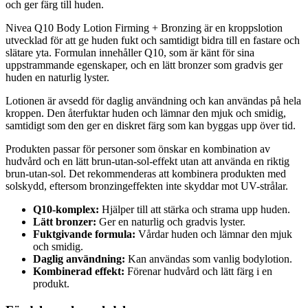
och ger färg till huden.
Nivea Q10 Body Lotion Firming + Bronzing är en kroppslotion
utvecklad för att ge huden fukt och samtidigt bidra till en fastare och
slätare yta. Formulan innehåller Q10, som är känt för sina
uppstrammande egenskaper, och en lätt bronzer som gradvis ger
huden en naturlig lyster.
Lotionen är avsedd för daglig användning och kan användas på hela
kroppen. Den återfuktar huden och lämnar den mjuk och smidig,
samtidigt som den ger en diskret färg som kan byggas upp över tid.
Produkten passar för personer som önskar en kombination av
hudvård och en lätt brun-utan-sol-effekt utan att använda en riktig
brun-utan-sol. Det rekommenderas att kombinera produkten med
solskydd, eftersom bronzingeffekten inte skyddar mot UV-strålar.
Q10-komplex:
Hjälper till att stärka och strama upp huden.
Lätt bronzer:
Ger en naturlig och gradvis lyster.
Fuktgivande formula:
Vårdar huden och lämnar den mjuk
och smidig.
Daglig användning:
Kan användas som vanlig bodylotion.
Kombinerad effekt:
Förenar hudvård och lätt färg i en
produkt.