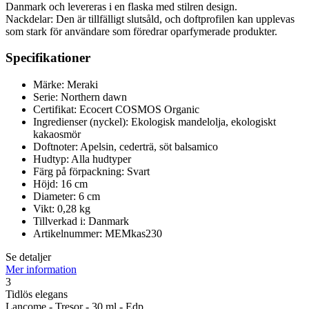
Danmark och levereras i en flaska med stilren design.
Nackdelar: Den är tillfälligt slutsåld, och doftprofilen kan upplevas
som stark för användare som föredrar oparfymerade produkter.
Specifikationer
Märke: Meraki
Serie: Northern dawn
Certifikat: Ecocert COSMOS Organic
Ingredienser (nyckel): Ekologisk mandelolja, ekologiskt
kakaosmör
Doftnoter: Apelsin, cederträ, söt balsamico
Hudtyp: Alla hudtyper
Färg på förpackning: Svart
Höjd: 16 cm
Diameter: 6 cm
Vikt: 0,28 kg
Tillverkad i: Danmark
Artikelnummer: MEMkas230
Se detaljer
Mer information
3
Tidlös elegans
Lancome - Tresor - 30 ml - Edp