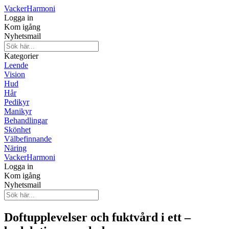
Vacker
Harmoni
Logga in
Kom igång
Nyhetsmail
Kategorier
Leende
Vision
Hud
Hår
Pedikyr
Manikyr
Behandlingar
Skönhet
Välbefinnande
Näring
Vacker
Harmoni
Logga in
Kom igång
Nyhetsmail
Doftupplevelser och fuktvård i ett –