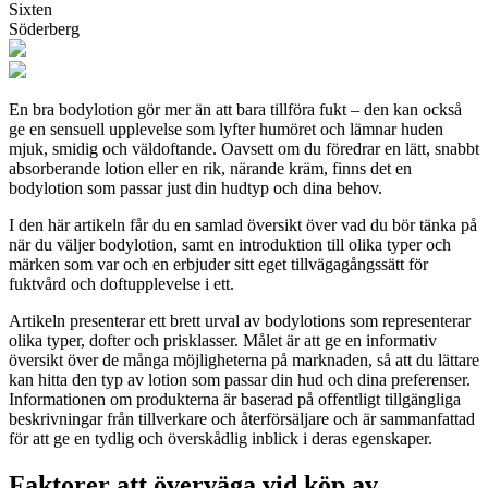
Sixten
Söderberg
En bra bodylotion gör mer än att bara tillföra fukt – den kan också
ge en sensuell upplevelse som lyfter humöret och lämnar huden
mjuk, smidig och väldoftande. Oavsett om du föredrar en lätt, snabbt
absorberande lotion eller en rik, närande kräm, finns det en
bodylotion som passar just din hudtyp och dina behov.
I den här artikeln får du en samlad översikt över vad du bör tänka på
när du väljer bodylotion, samt en introduktion till olika typer och
märken som var och en erbjuder sitt eget tillvägagångssätt för
fuktvård och doftupplevelse i ett.
Artikeln presenterar ett brett urval av bodylotions som representerar
olika typer, dofter och prisklasser. Målet är att ge en informativ
översikt över de många möjligheterna på marknaden, så att du lättare
kan hitta den typ av lotion som passar din hud och dina preferenser.
Informationen om produkterna är baserad på offentligt tillgängliga
beskrivningar från tillverkare och återförsäljare och är sammanfattad
för att ge en tydlig och överskådlig inblick i deras egenskaper.
Faktorer att överväga vid köp av