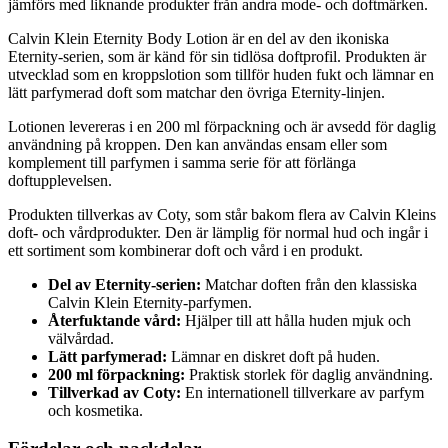
jämförs med liknande produkter från andra mode- och doftmärken.
Calvin Klein Eternity Body Lotion är en del av den ikoniska
Eternity-serien, som är känd för sin tidlösa doftprofil. Produkten är
utvecklad som en kroppslotion som tillför huden fukt och lämnar en
lätt parfymerad doft som matchar den övriga Eternity-linjen.
Lotionen levereras i en 200 ml förpackning och är avsedd för daglig
användning på kroppen. Den kan användas ensam eller som
komplement till parfymen i samma serie för att förlänga
doftupplevelsen.
Produkten tillverkas av Coty, som står bakom flera av Calvin Kleins
doft- och vårdprodukter. Den är lämplig för normal hud och ingår i
ett sortiment som kombinerar doft och vård i en produkt.
Del av Eternity-serien:
Matchar doften från den klassiska
Calvin Klein Eternity-parfymen.
Återfuktande vård:
Hjälper till att hålla huden mjuk och
välvårdad.
Lätt parfymerad:
Lämnar en diskret doft på huden.
200 ml förpackning:
Praktisk storlek för daglig användning.
Tillverkad av Coty:
En internationell tillverkare av parfym
och kosmetika.