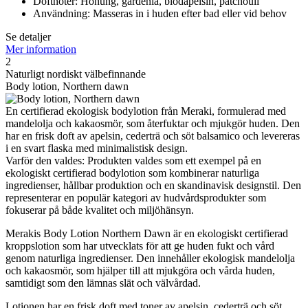
Doftnoter: Honung, gardenia, blodapelsin, patchouli
Användning: Masseras in i huden efter bad eller vid behov
Se detaljer
Mer information
2
Naturligt nordiskt välbefinnande
Body lotion, Northern dawn
En certifierad ekologisk bodylotion från Meraki, formulerad med
mandelolja och kakaosmör, som återfuktar och mjukgör huden. Den
har en frisk doft av apelsin, cederträ och söt balsamico och levereras
i en svart flaska med minimalistisk design.
Varför den valdes: Produkten valdes som ett exempel på en
ekologiskt certifierad bodylotion som kombinerar naturliga
ingredienser, hållbar produktion och en skandinavisk designstil. Den
representerar en populär kategori av hudvårdsprodukter som
fokuserar på både kvalitet och miljöhänsyn.
Merakis Body Lotion Northern Dawn är en ekologiskt certifierad
kroppslotion som har utvecklats för att ge huden fukt och vård
genom naturliga ingredienser. Den innehåller ekologisk mandelolja
och kakaosmör, som hjälper till att mjukgöra och vårda huden,
samtidigt som den lämnas slät och välvårdad.
Lotionen har en frisk doft med toner av apelsin, cederträ och söt