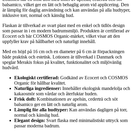
balsamico, vilket ger en lätt och behaglig arom vid applicering. Den
är lämplig för daglig användning och kan användas på alla hudtyper,
inklusive torr, normal och känslig hud.
Flaskan är tillverkad av svart plast med en enkel och tidlös design
som passar in i en modern badrumsmiljö. Produkten är certifierad av
Ecocert och bär COSMOS Organic-märket, vilket visar att den
uppfyller krav på hållbarhet och naturligt innehåll.
Med en höjd på 16 cm och en diameter på 6 cm är förpackningen
både praktisk och estetisk. Lotionen är tillverkad i Danmark och
speglar Merakis fokus på kvalitet, funktionalitet och miljövänlig
hudvård.
Ekologiskt certifierad:
Godkänd av Ecocert och COSMOS
Organic för hållbar kvalitet.
Naturliga ingredienser:
Innehåller ekologisk mandelolja och
kakaosmör som vårdar och återfuktar huden.
Frisk doft:
Kombinationen av apelsin, cederträ och söt
balsamico ger en lätt och naturlig arom.
Lämplig för alla hudtyper:
Kan användas dagligen på torr,
normal och känslig hud.
Elegant design:
Svart flaska med minimalistiskt uttryck som
passar moderna badrum.