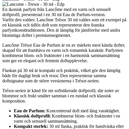
En ikonisk parfym från Lancôme med en varm och sensuell
doftprofil, presenterad i en 30 ml Eau de Parfum-version.
Varför den valdes: Lancôme Trésor 30 ml valdes som ett exempel på
en klassisk och tidlös doft som representerar den franska
parfymkonsttraditionen. Den är lämplig för jämförelse med andra
blommiga dofter i premiumsegmentet.
Lancôme Trésor Eau de Parfum är en av märkets mest kända dofter,
skapad för att framhäva en varm och romantisk karaktär. Parfymen
kombinerar blom- och fruktnoter i en harmonisk sammansättning
som ger en elegant och feminin doftupplevelse.
Flaskan på 30 ml är kompakt och praktisk, vilket gör den lämplig
både för dagligt bruk och resor. Den representerar samma
doftsignatur som de större versionerna i Trésor-serien.
Trésor-serien är känd för sin sofistikerade doftprofil, där noter av
blommor och frukt smälter samman i en rundad och klassisk
komposition.
Eau de Parfum:
Koncentrerad doft med lång varaktighet.
Klassisk doftprofil:
Kombinerar blom- och fruktnoter i en
varm och sensuell sammansättning.
Kompakt storlek:
30 ml flaska, praktisk för handväska eller