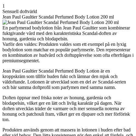
1
Sensuell doftvärld
Jean Paul Gaultier Scandal Perfumed Body Lotion 200 ml
En parfymerad bodylotion från Jean Paul Gaultier som kombinerar
fuktgivande vård med den karakteristiska Scandal-doften av
honung, gardenia och blodapelsin.
Varför den valdes: Produkten valdes som ett exempel på en lyxig
bodylotion som matchar en populär parfymserie. Den representerar
en kombination av hudvård och doftupplevelse som ofta efterfrågas i
premiumsegmentet.
Jean Paul Gaultier Scandal Perfumed Body Lotion är en
kroppskräm som tillför huden fukt och lämnar den mjuk och
väldoftande. Lotionen är utvecklad som en del av Scandal-serien
och bär samma doftprofil som parfymen med samma namn.
Doften öppnar med friska noter av honung, gardenia och
blodapelsin, vilket ger en lätt och livlig karaktär på dagen. När
doften utvecklas träder de varmare och mer sensuella noterna av
honung och patchouli fram, vilket ger en djupare och mer förförisk
ton.
Produkten används genom att massera in lotionen i huden efter bad
eller vid behov. Den lätta konsistensen gör den enkel att fördela, och