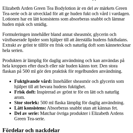
Elizabeth Arden Green Tea Bodylotion är en del av märkets Green
Tea-serie och är utvecklad för att ge huden fukt och vård i vardagen.
Lotionen har en lätt konsistens som absorberas snabbt och lämnar
huden mjuk och smidig.
Formuleringen innehåller bland annat sheasmör, glycerin och
växtbaserade lipider som hjälper till att återställa hudens fuktbalans.
Extrakt av grönt te tillför en frisk och naturlig doft som kännetecknar
hela serien.
Produkten är lämplig för daglig användning och kan användas på
hela kroppen efter dusch eller när huden känns torr. Den stora
flaskan på 500 ml gör den praktisk för regelbunden användning.
Fuktgivande vård:
Innehåller sheasmör och glycerin som
hjälper till att bevara hudens fuktighet.
Frisk doft:
Inspirerad av grönt te för en lätt och naturlig
arom.
Stor storlek:
500 ml flaska lämplig för daglig användning.
Lätt konsistens:
Absorberas snabbt utan att kännas fet.
Del av serie:
Matchar övriga produkter i Elizabeth Ardens
Green Tea-serie.
Fördelar och nackdelar