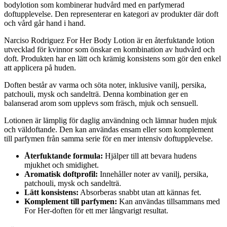
bodylotion som kombinerar hudvård med en parfymerad
doftupplevelse. Den representerar en kategori av produkter där doft
och vård går hand i hand.
Narciso Rodriguez For Her Body Lotion är en återfuktande lotion
utvecklad för kvinnor som önskar en kombination av hudvård och
doft. Produkten har en lätt och krämig konsistens som gör den enkel
att applicera på huden.
Doften består av varma och söta noter, inklusive vanilj, persika,
patchouli, mysk och sandelträ. Denna kombination ger en
balanserad arom som upplevs som fräsch, mjuk och sensuell.
Lotionen är lämplig för daglig användning och lämnar huden mjuk
och väldoftande. Den kan användas ensam eller som komplement
till parfymen från samma serie för en mer intensiv doftupplevelse.
Återfuktande formula:
Hjälper till att bevara hudens
mjukhet och smidighet.
Aromatisk doftprofil:
Innehåller noter av vanilj, persika,
patchouli, mysk och sandelträ.
Lätt konsistens:
Absorberas snabbt utan att kännas fet.
Komplement till parfymen:
Kan användas tillsammans med
For Her-doften för ett mer långvarigt resultat.