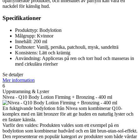
oparfymerade produkter, och innehållet av parfym kan vara en
nackdel för känslig hud.
Specifikationer
Produkttyp: Bodylotion
Målgrupp: Kvinnor
Innehåll: 200 ml
Doftnoter: Vanilj, persika, patchouli, mysk, sandelträ
Konsistens: Lätt och krämig
Användning: Appliceras på ren och torr hud och masseras in
med cirkulära rörelser
Se detaljer
Mer information
6
Uppstramning & Lyster
Nivea - Q10 Body Lotion Firming + Bronzing - 400 ml
En fuktgivande bodylotion från Nivea som kombinerar Q10-
komplex med en lätt bronzer för att ge huden en naturlig lyster och
en fastare känsla.
Varför den valdes: Produkten valdes som ett exempel på en
bodylotion som kombinerar hudvård och en lätt brun-utan-sol-effekt.
Den representerar en populär kategori av produkter som både vårdar